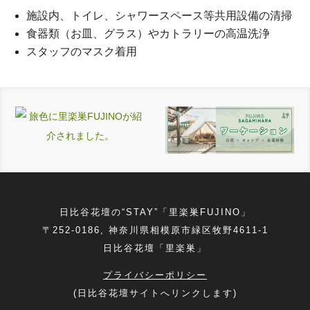
施設内、トイレ、シャワースペース等共用設備の清掃
食器類（お皿、グラス）やカトラリーの高温洗浄
スタッフのマスク着用
日比谷花壇の“STAY”「里楽巣FUJINO」
〒252-0186, 神奈川県相模原市緑区牧野4611‐1
日比谷花壇「里楽巣」
プライバシーポリシー
(日比谷花壇サイトへリンクします)